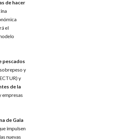
s de hacer
cina
ronómica
á el
 modelo
e pescados
, sobrepeso y
(SECTUR) y
ntes de la
 y empresas
na de Gala
que impulsen
las nuevas