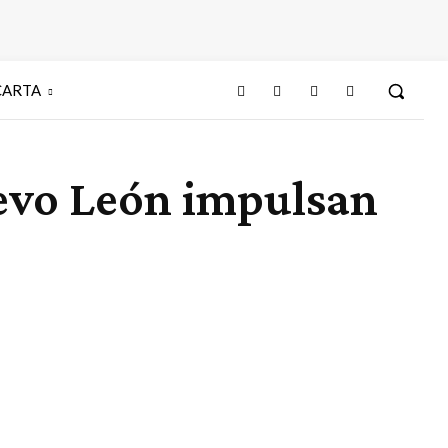
CARTA
evo León impulsan
Cuota