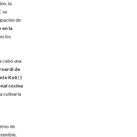
ón, la
C se
ipación de
 en la
o los
 a cabo una
rnardi de
nte Koli
(1
nal cocina
a culinaria
erno de
tenible.