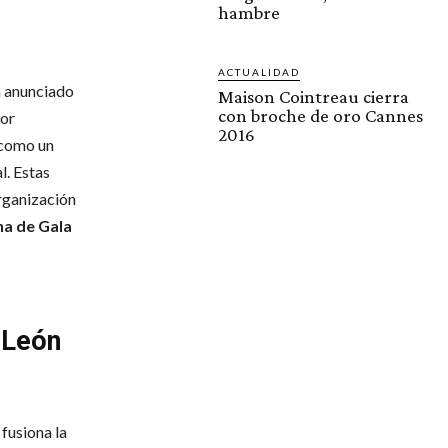
hambre
ACTUALIDAD
a anunciado
Maison Cointreau cierra
con broche de oro Cannes
tor
2016
 como un
l. Estas
rganización
a de Gala
 León
, fusiona la