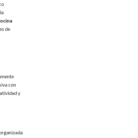
co
la
ocina
es de
samente
siva con
atividad y
organizada