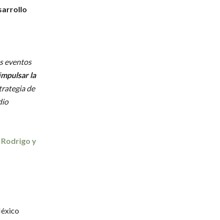
sarrollo
s eventos
i
mpulsar la
trategia de
dio
 Rodrigo y
México