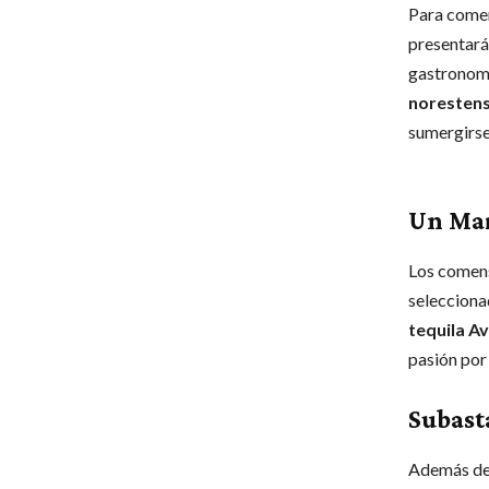
Para comen
presentará 
gastronomí
norestens
sumergirse
Un Mar
Los comens
selecciona
tequila Av
pasión por 
Subast
Además de 