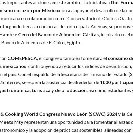
dos importantes acciones en este ámbito. La iniciativa
«Dos Forma
 mismo corazón por México»
busca apoyar el desarrollo de la co
l mexicana en colaboración con el Conservatorio de Cultura Gast
otorgando becas a cocineras de todo el país. Además, se promover
Hambre Cero del Banco de Alimentos Cáritas,
inspirado en el
l Banco de Alimentos de El Cairo, Egipto.
 con
COMEPESCA,
el congreso también fomentará el
consumo d
s mexicanos
, contribuyendo a reducir los índices de desnutrición
n el país. Con el respaldo de la Secretaría de Turismo del Estado 
onterrey, se espera la asistencia de alrededor de
1000 participa
 gastronómica, turística y de producción
, así como estudiantes
 & Cooking World Congress Nuevo León (SCWC) 2024 y la Ce
 Meets Mty
representan una oportunidad para fomentar alianzas 
gastronómico y la adopción de prácticas sostenibles, alineadas con 