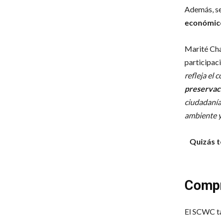
Además, se
económico
Marité Cha
participac
refleja el
preservaci
ciudadanía
ambiente y
Quizás t
Compr
El SCWC ta