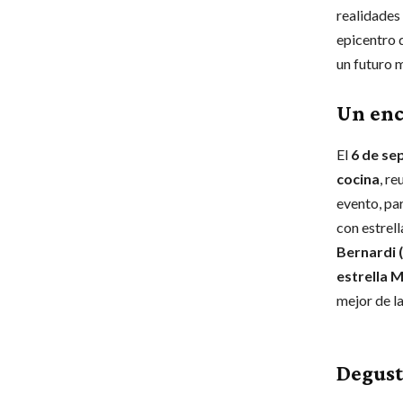
realidades
epicentro 
un futuro 
Un enc
El
6 de sep
cocina
, r
evento, par
con estrell
Bernardi (
estrella M
mejor de la
Degust