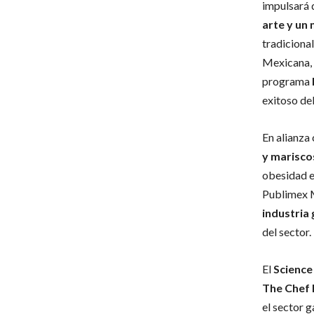
impulsará 
arte y un
tradiciona
Mexicana, 
programa
exitoso de
En alianza
y marisco
obesidad e
Publimex M
industria
del sector.
El
Science
The Chef
el sector 