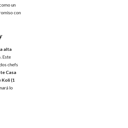
 como un
promiso con
y
a alta
. Este
 dos chefs
nte Casa
 Koli (1
ará lo