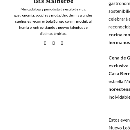
Isis Malherbe
gastronomía
Mercadóloga y periodista de estilo de vida,
sostenibil
gastronomía, sociales y moda. Uno de mis grandes
celebrará 
sueños es recorrer toda Europa con mi mochila al
reconocid
hombro, entrevistando a nuevos talentos de
distintos ámbitos.
cocina mol
hermanos 
Cena de G
exclusiva
Casa Bern
estrella Mi
norestens
inolvidable
Estos even
Nuevo León