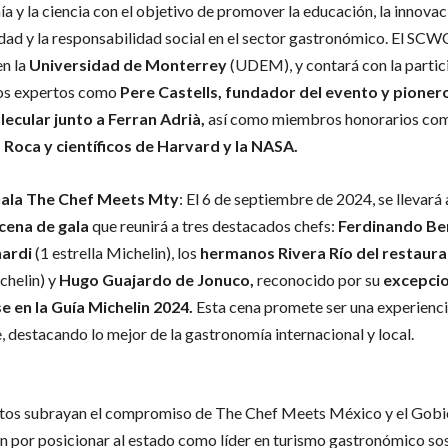
 y la ciencia con el objetivo de promover la educación, la innovaci
idad y la responsabilidad social en el sector gastronómico. El SCW
en la
Universidad de Monterrey
(UDEM), y contará con la partic
os expertos como
Pere Castells, fundador del evento y pionero
ecular junto a Ferran Adrià,
así como miembros honorarios com
Roca y científicos de Harvard y la NASA.
ala The Chef Meets Mty
: El 6 de septiembre de 2024, se llevará
 cena de gala
que reunirá a tres destacados chefs:
Ferdinando Be
ardi
(1 estrella Michelin), los
hermanos Rivera Río del restaura
chelin) y
Hugo Guajardo de Jonuco,
reconocido por su
excepcio
e en la Guía Michelin 2024.
Esta cena promete ser una experienci
, destacando lo mejor de la gastronomía internacional y local.
tos subrayan el compromiso de The Chef Meets México y el Gobi
 por posicionar al estado como líder en turismo gastronómico sos