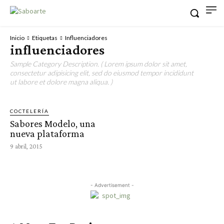
Inicio
Etiquetas
Influenciadores
influenciadores
Sample Category Description. ( Lorem ipsum dolor sit amet,
consectetur adipisicing elit, sed do eiusmod tempor incididunt
ut labore et dolore magna aliqua. )
COCTELERÍA
Sabores Modelo, una
nueva plataforma
9 abril, 2015
- Advertisement -