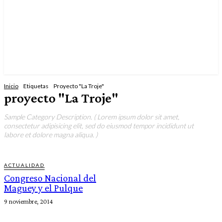
Inicio
Etiquetas
Proyecto "La Troje"
proyecto "La Troje"
Sample Category Description. ( Lorem ipsum dolor sit amet,
consectetur adipisicing elit, sed do eiusmod tempor incididunt ut
labore et dolore magna aliqua. )
ACTUALIDAD
Congreso Nacional del
Maguey y el Pulque
9 noviembre, 2014