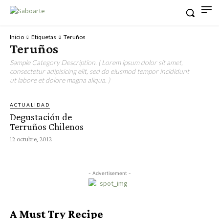
Inicio
Etiquetas
Teruños
Teruños
Sample Category Description. ( Lorem ipsum dolor sit amet,
consectetur adipisicing elit, sed do eiusmod tempor incididunt
ut labore et dolore magna aliqua. )
ACTUALIDAD
Degustación de
Terruños Chilenos
12 octubre, 2012
- Advertisement -
A Must Try Recipe