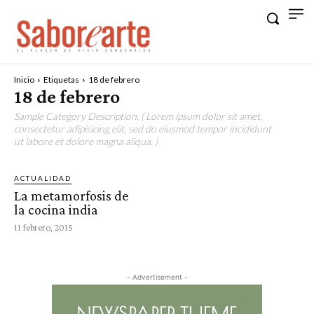
Inicio
Etiquetas
18 de febrero
18 de febrero
Sample Category Description. ( Lorem ipsum dolor sit amet,
consectetur adipisicing elit, sed do eiusmod tempor incididunt
ut labore et dolore magna aliqua. )
ACTUALIDAD
La metamorfosis de
la cocina india
11 febrero, 2015
- Advertisement -