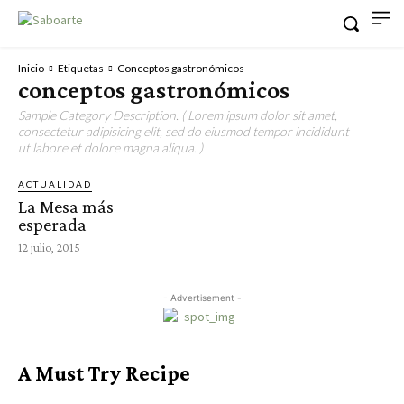
Inicio
Etiquetas
Conceptos gastronómicos
conceptos gastronómicos
Sample Category Description. ( Lorem ipsum dolor sit amet,
consectetur adipisicing elit, sed do eiusmod tempor incididunt
ut labore et dolore magna aliqua. )
ACTUALIDAD
La Mesa más
esperada
12 julio, 2015
- Advertisement -
A Must Try Recipe