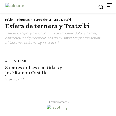
Inicio
Etiquetas
Esfera de ternera y Tzatziki
Esfera de ternera y Tzatziki
Sample Category Description. ( Lorem ipsum dolor sit amet,
consectetur adipisicing elit, sed do eiusmod tempor incididunt
ut labore et dolore magna aliqua. )
ACTUALIDAD
Sabores dulces con Oikos y
José Ramón Castillo
23 junio, 2016
- Advertisement -