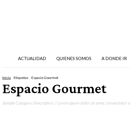
ACTUALIDAD
QUIENES SOMOS
A DONDE IR
Inicio
Etiquetas
Espacio Gourmet
Espacio Gourmet
Sample Category Description. ( Lorem ipsum dolor sit amet, consectetur adi