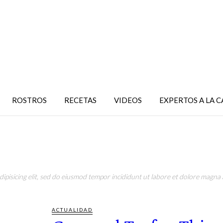
ROSTROS
RECETAS
VIDEOS
EXPERTOS A LA 
pisicing elit, sed do eiusmod tempor incididunt ut labore et dolore magna a
ACTUALIDAD