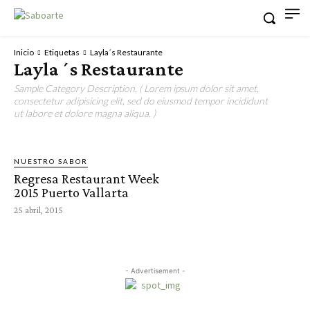
Inicio
Etiquetas
Layla´s Restaurante
Layla´s Restaurante
Sample Category Description. ( Lorem ipsum dolor sit amet,
consectetur adipisicing elit, sed do eiusmod tempor incididunt
ut labore et dolore magna aliqua. )
NUESTRO SABOR
Regresa Restaurant Week
2015 Puerto Vallarta
25 abril, 2015
- Advertisement -