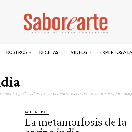
ROSTROS
RECETAS
VIDEOS
EXPERTOS A L
ndia
adipisicing elit, sed do eiusmod tempor incididunt ut labore et dolore magn
ACTUALIDAD
La metamorfosis de la