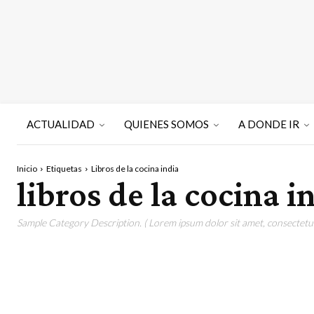
ACTUALIDAD
QUIENES SOMOS
A DONDE IR
Inicio
Etiquetas
Libros de la cocina india
libros de la cocina i
Sample Category Description. ( Lorem ipsum dolor sit amet, consectetur 