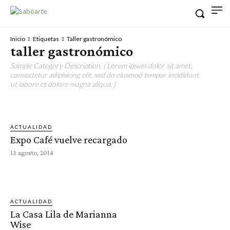
Inicio
Etiquetas
Taller gastronómico
taller gastronómico
Sample Category Description. ( Lorem ipsum dolor sit amet,
consectetur adipisicing elit, sed do eiusmod tempor incididunt
ut labore et dolore magna aliqua. )
ACTUALIDAD
Expo Café vuelve recargado
13 agosto, 2014
ACTUALIDAD
La Casa Lila de Marianna
Wise