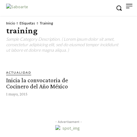
Inicio
Etiquetas
Training
training
Sample Category Description. ( Lorem ipsum dolor sit amet,
consectetur adipisicing elit, sed do eiusmod tempor incididunt
ut labore et dolore magna aliqua. )
ACTUALIDAD
Inicia la convocatoria de
Cocinero del Año México
1 mayo, 2015
- Advertisement -