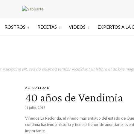
ROSTROS
RECETAS
VIDEOS
EXPERTOS A LA 
adipisicing elit, sed do eiusmod tempor incididunt ut labore et dolore magn
ACTUALIDAD
40 años de Vendimia
11 julio, 2015
Viñedos La Redonda, el viñedo más antiguo del estado de Que
continua haciendo historia y tiene el honor de anunciar el eve
importante...