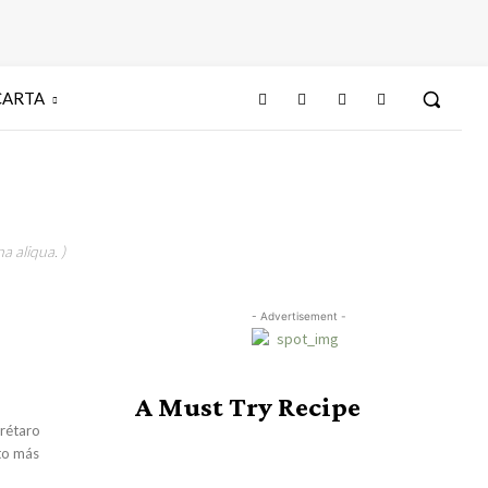
CARTA
a aliqua. )
- Advertisement -
A Must Try Recipe
rétaro
nto más