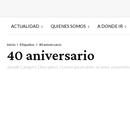
ACTUALIDAD
QUIENES SOMOS
A DONDE IR
Inicio
Etiquetas
40 aniversario
40 aniversario
Sample Category Description. ( Lorem ipsum dolor sit amet, consectetur 