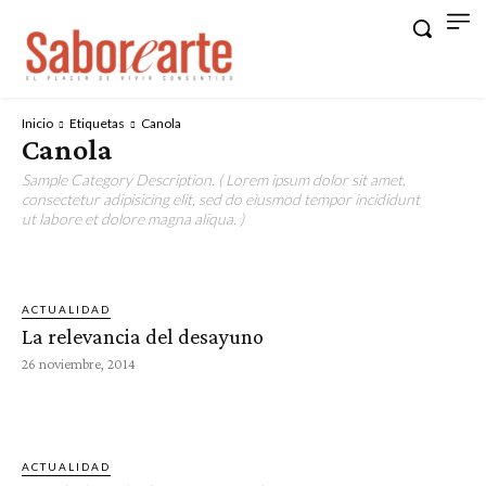
Inicio
Etiquetas
Canola
Canola
Sample Category Description. ( Lorem ipsum dolor sit amet,
consectetur adipisicing elit, sed do eiusmod tempor incididunt
ut labore et dolore magna aliqua. )
ACTUALIDAD
La relevancia del desayuno
26 noviembre, 2014
ACTUALIDAD