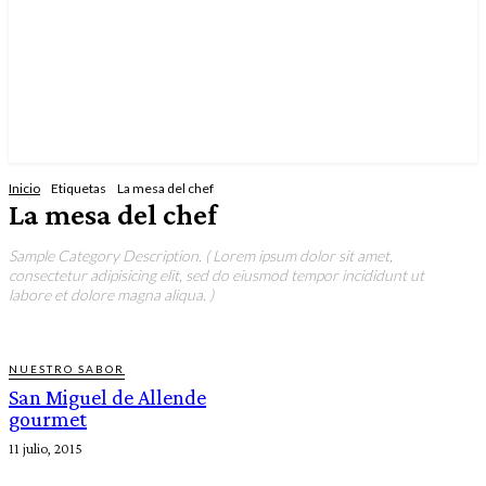
Inicio
Etiquetas
La mesa del chef
La mesa del chef
Sample Category Description. ( Lorem ipsum dolor sit amet,
consectetur adipisicing elit, sed do eiusmod tempor incididunt ut
labore et dolore magna aliqua. )
NUESTRO SABOR
San Miguel de Allende
gourmet
11 julio, 2015