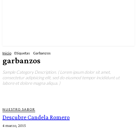
Inicio
Etiquetas
Garbanzos
garbanzos
Sample Category Description. ( Lorem ipsum dolor sit amet,
consectetur adipisicing elit, sed do eiusmod tempor incididunt ut
labore et dolore magna aliqua. )
NUESTRO SABOR
Descubre Candela Romero
4 marzo, 2015