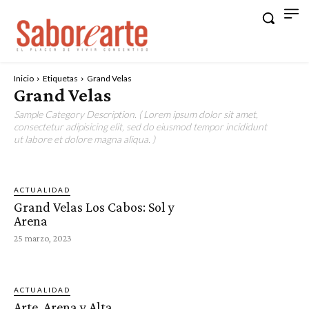
Inicio
Etiquetas
Grand Velas
Grand Velas
Sample Category Description. ( Lorem ipsum dolor sit amet,
consectetur adipisicing elit, sed do eiusmod tempor incididunt
ut labore et dolore magna aliqua. )
ACTUALIDAD
Grand Velas Los Cabos: Sol y
Arena
25 marzo, 2023
ACTUALIDAD
Arte, Arena y Alta