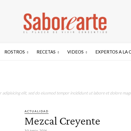
ROSTROS
RECETAS
VIDEOS
EXPERTOS A LA 
adipisicing elit, sed do eiusmod tempor incididunt ut labore et dolore magn
ACTUALIDAD
Mezcal Creyente
30 junio, 2016