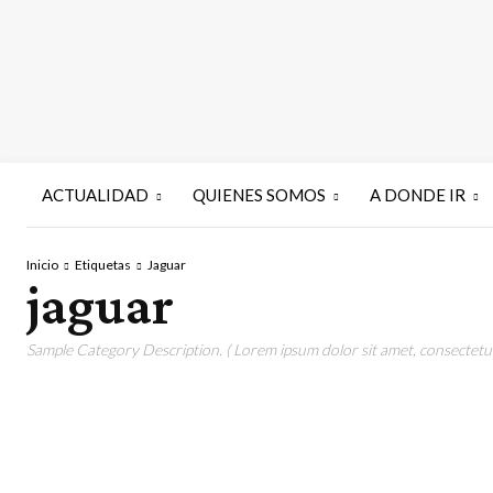
ACTUALIDAD
QUIENES SOMOS
A DONDE IR
Inicio
Etiquetas
Jaguar
jaguar
Sample Category Description. ( Lorem ipsum dolor sit amet, consectetur 