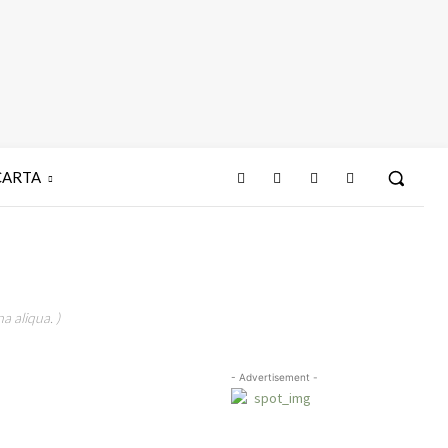
CARTA
a aliqua. )
- Advertisement -