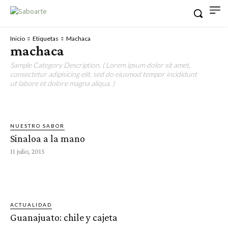
Inicio
Etiquetas
Machaca
machaca
Sample Category Description. ( Lorem ipsum dolor sit amet,
consectetur adipisicing elit, sed do eiusmod tempor incididunt
ut labore et dolore magna aliqua. )
NUESTRO SABOR
Sinaloa a la mano
11 julio, 2015
ACTUALIDAD
Guanajuato: chile y cajeta