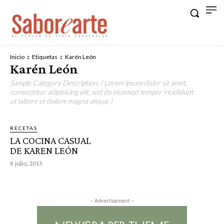
Inicio
Etiquetas
Karén León
Karén León
Sample Category Description. ( Lorem ipsum dolor sit amet,
consectetur adipisicing elit, sed do eiusmod tempor incididunt
ut labore et dolore magna aliqua. )
RECETAS
LA COCINA CASUAL
DE KAREN LEÓN
8 julio, 2013
- Advertisement -