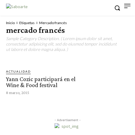
Inicio
Etiquetas
Mercado francés
mercado francés
Sample Category Description. ( Lorem ipsum dolor sit amet,
consectetur adipisicing elit, sed do eiusmod tempor incididunt
ut labore et dolore magna aliqua. )
ACTUALIDAD
Yann Cozic participará en el
Wine & Food festival
8 marzo, 2015
- Advertisement -