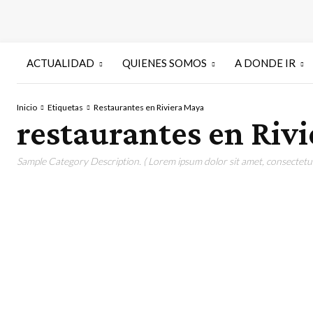
ACTUALIDAD
QUIENES SOMOS
A DONDE IR
Inicio
Etiquetas
Restaurantes en Riviera Maya
restaurantes en Riv
Sample Category Description. ( Lorem ipsum dolor sit amet, consectetur 