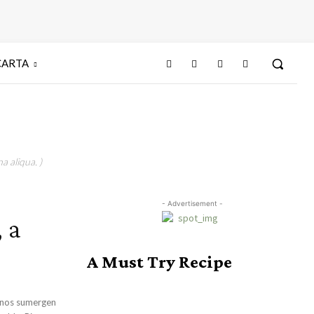
CARTA
a aliqua. )
- Advertisement -
 a
A Must Try Recipe
s nos sumergen