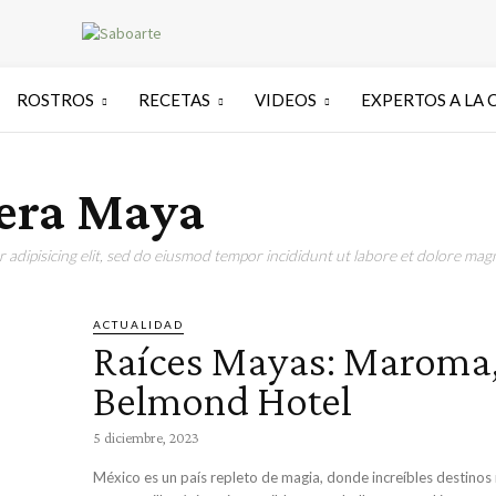
ROSTROS
RECETAS
VIDEOS
EXPERTOS A LA 
iera Maya
adipisicing elit, sed do eiusmod tempor incididunt ut labore et dolore magn
ACTUALIDAD
Raíces Mayas: Maroma,
Belmond Hotel
5 diciembre, 2023
México es un país repleto de magia, donde increíbles destino