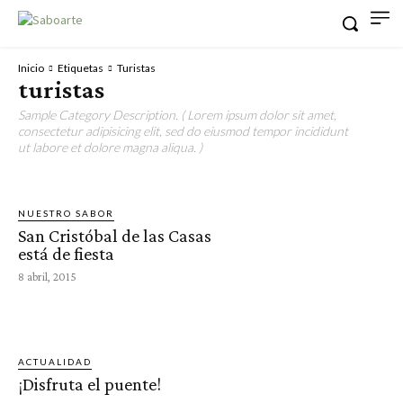
Inicio
Etiquetas
Turistas
turistas
Sample Category Description. ( Lorem ipsum dolor sit amet,
consectetur adipisicing elit, sed do eiusmod tempor incididunt
ut labore et dolore magna aliqua. )
NUESTRO SABOR
San Cristóbal de las Casas
está de fiesta
8 abril, 2015
ACTUALIDAD
¡Disfruta el puente!