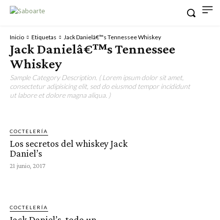
Inicio
Etiquetas
Jack Danielâ€™s Tennessee Whiskey
Jack Danielâ€™s Tennessee
Whiskey
Sample Category Description. ( Lorem ipsum dolor sit amet,
consectetur adipisicing elit, sed do eiusmod tempor incididunt
ut labore et dolore magna aliqua. )
COCTELERÍA
Los secretos del whiskey Jack
Daniel’s
21 junio, 2017
COCTELERÍA
Jack Daniel’s, todo un