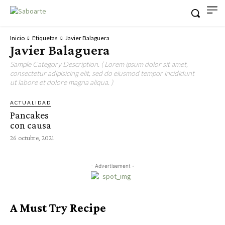
Inicio
Etiquetas
Javier Balaguera
Javier Balaguera
Sample Category Description. ( Lorem ipsum dolor sit amet,
consectetur adipisicing elit, sed do eiusmod tempor incididunt
ut labore et dolore magna aliqua. )
ACTUALIDAD
Pancakes
con causa
26 octubre, 2021
- Advertisement -
A Must Try Recipe