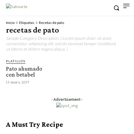
Inicio
Etiquetas
Recetas de pato
recetas de pato
Sample Category Description. ( Lorem ipsum dolor sit amet,
consectetur adipisicing elit, sed do eiusmod tempor incididunt
ut labore et dolore magna aliqua. )
PLATILLOS
Pato ahumado
con betabel
15 enero, 2017
- Advertisement -
A Must Try Recipe