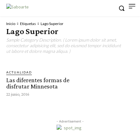
Inicio
Etiquetas
Lago Superior
Lago Superior
Sample Category Description. ( Lorem ipsum dolor sit amet,
consectetur adipisicing elit, sed do eiusmod tempor incididunt
ut labore et dolore magna aliqua. )
ACTUALIDAD
Las diferentes formas de
disfrutar Minnesota
22 junio, 2016
- Advertisement -