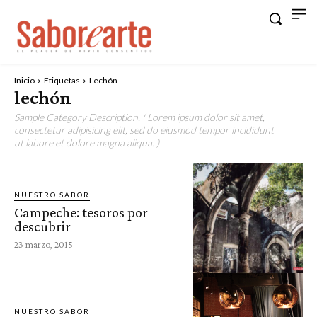
Inicio
Etiquetas
Lechón
lechón
Sample Category Description. ( Lorem ipsum dolor sit amet,
consectetur adipisicing elit, sed do eiusmod tempor incididunt
ut labore et dolore magna aliqua. )
NUESTRO SABOR
Campeche: tesoros por
descubrir
23 marzo, 2015
NUESTRO SABOR