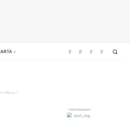
CARTA
a aliqua. )
- Advertisement -