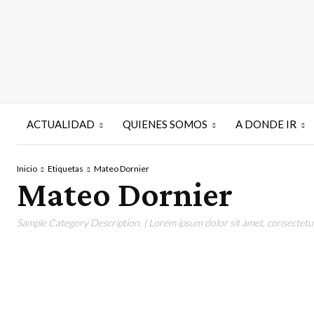
ACTUALIDAD
QUIENES SOMOS
A DONDE IR
Inicio
Etiquetas
Mateo Dornier
Mateo Dornier
Sample Category Description. ( Lorem ipsum dolor sit amet, consectetur 