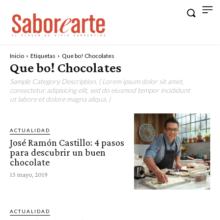
Inicio
Etiquetas
Que bo! Chocolates
Que bo! Chocolates
Sample Category Description. ( Lorem ipsum dolor sit amet,
consectetur adipisicing elit, sed do eiusmod tempor incididunt
ut labore et dolore magna aliqua. )
ACTUALIDAD
José Ramón Castillo: 4 pasos
para descubrir un buen
chocolate
13 mayo, 2019
ACTUALIDAD