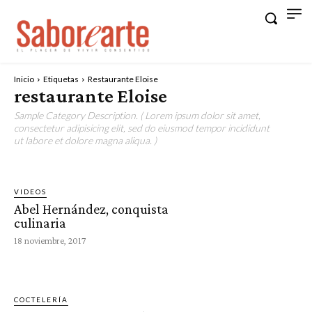
Inicio
Etiquetas
Restaurante Eloise
restaurante Eloise
Sample Category Description. ( Lorem ipsum dolor sit amet,
consectetur adipisicing elit, sed do eiusmod tempor incididunt
ut labore et dolore magna aliqua. )
VIDEOS
Abel Hernández, conquista
culinaria
18 noviembre, 2017
COCTELERÍA