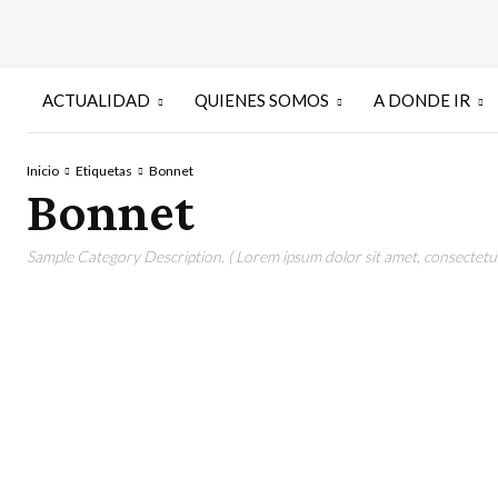
ACTUALIDAD
QUIENES SOMOS
A DONDE IR
Inicio
Etiquetas
Bonnet
Bonnet
Sample Category Description. ( Lorem ipsum dolor sit amet, consectetur 