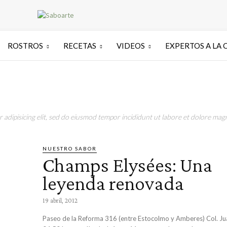
ROSTROS
RECETAS
VIDEOS
EXPERTOS A LA 
adipisicing elit, sed do eiusmod tempor incididunt ut labore et dolore magn
NUESTRO SABOR
Champs Elysées: Una
leyenda renovada
19 abril, 2012
Paseo de la Reforma 316 (entre Estocolmo y Amberes) Col. Ju