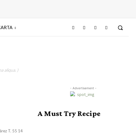
CARTA
a aliqua. )
- Advertisement -
A Must Try Recipe
árez T. 55 14