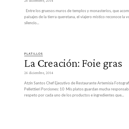
26 diciembre, 2014
Entre los gruesos muros de templos y monasterios, que acompañan los
paisajes de la tierra queretana, el viajero místico reconoce la v
silencio...
PLATILLOS
La Creación: Foie gras
26 diciembre, 2014
Atzin Santos Chef Ejecutivo de Restaurante Artemisia Fotografías: Claudio
Pellettieri Porciones: 10 Mis platos guardan mucha responsabilidad y
respeto por cada uno de los productos e ingredientes que...