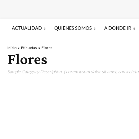
ACTUALIDAD
QUIENES SOMOS
A DONDE IR
Inicio
Etiquetas
Flores
Flores
Sample Category Description. ( Lorem ipsum dolor sit amet, consectetur 