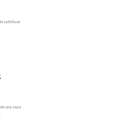
e satisfacer
s
r de una copa
.