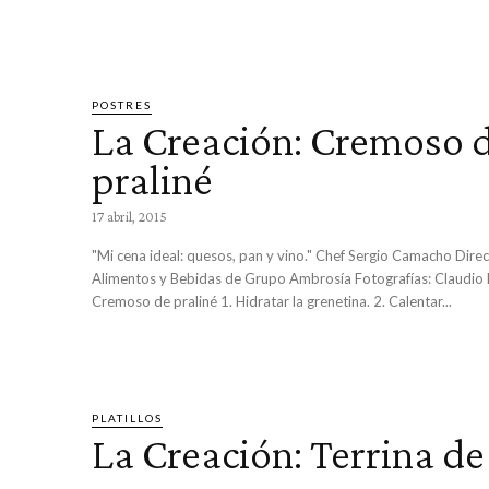
POSTRES
La Creación: Cremoso 
praliné
17 abril, 2015
"Mi cena ideal: quesos, pan y vino." Chef Sergio Camacho Dire
Alimentos y Bebidas de Grupo Ambrosía Fotografías: Claudio P
Cremoso de praliné 1. Hidratar la grenetina. 2. Calentar...
PLATILLOS
La Creación: Terrina de