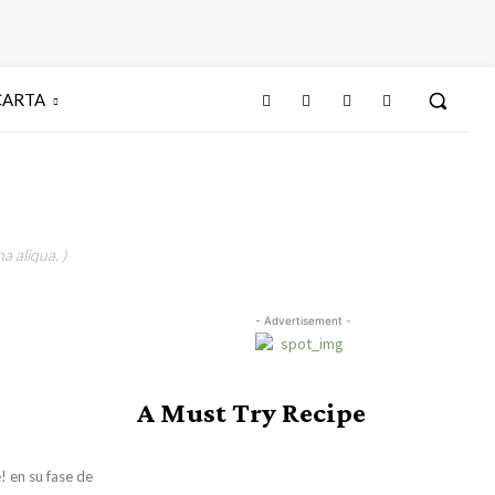
CARTA
a aliqua. )
- Advertisement -
A Must Try Recipe
! en su fase de