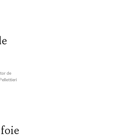
de
ctor de
ellettieri
 foie