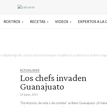
ROSTROS
RECETAS
VIDEOS
EXPERTOS A LA 
adipisicing elit, sed do eiusmod tempor incididunt ut labore et dolore magn
ACTUALIDAD
Los chefs invaden
Guanajuato
25 junio, 2015
“De historia, de vida y de comida” se llenó Guanajuato ¡Sí Sabe