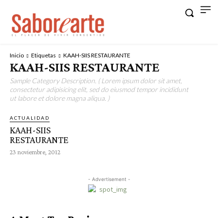
Inicio
Etiquetas
KAAH-SIIS RESTAURANTE
KAAH-SIIS RESTAURANTE
Sample Category Description. ( Lorem ipsum dolor sit amet,
consectetur adipisicing elit, sed do eiusmod tempor incididunt
ut labore et dolore magna aliqua. )
ACTUALIDAD
KAAH-SIIS
RESTAURANTE
23 noviembre, 2012
- Advertisement -