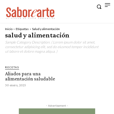
Inicio
Etiquetas
Salud y alimentación
salud y alimentación
Sample Category Description. ( Lorem ipsum dolor sit amet,
consectetur adipisicing elit, sed do eiusmod tempor incididunt
ut labore et dolore magna aliqua. )
RECETAS
Aliados para una
alimentación saludable
30 enero, 2025
- Advertisement -