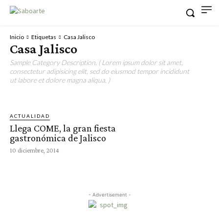
Inicio
Etiquetas
Casa Jalisco
Casa Jalisco
Sample Category Description. ( Lorem ipsum dolor sit amet,
consectetur adipisicing elit, sed do eiusmod tempor incididunt
ut labore et dolore magna aliqua. )
ACTUALIDAD
Llega COME, la gran fiesta
gastronómica de Jalisco
10 diciembre, 2014
- Advertisement -