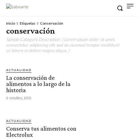
Inicio
Etiquetas
Conservación
conservación
Sample Category Description. ( Lorem ipsum dolor sit amet,
consectetur adipisicing elit, sed do eiusmod tempor incididunt
ut labore et dolore magna aliqua. )
ACTUALIDAD
La conservación de
alimentos a lo largo de la
historia
6 octubre, 2021
ACTUALIDAD
Conserva tus alimentos con
Electrolux