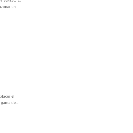
ATANEJO 1.
sazonar un
placer el
 gama de...