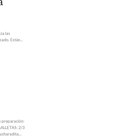
a
za las
cado. Están...
charadita...