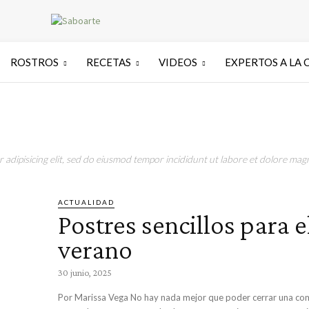
ROSTROS
RECETAS
VIDEOS
EXPERTOS A LA 
adipisicing elit, sed do eiusmod tempor incididunt ut labore et dolore magn
ACTUALIDAD
Postres sencillos para e
verano
30 junio, 2025
Por Marissa Vega No hay nada mejor que poder cerrar una comida o