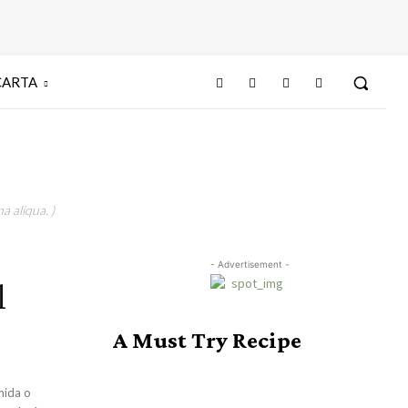
CARTA
a aliqua. )
- Advertisement -
l
A Must Try Recipe