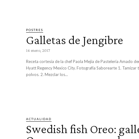
POSTRES
Galletas de Jengibre
14 enero, 2017
Receta cortesía de la chef Paola Mejía de Pastelería Amado de
Hyatt Regency Mexico City. Fotografía Saborearte 1. Tamizar todos los
polvos. 2. Mezclar los...
ACTUALIDAD
Swedish fish Oreo: gall