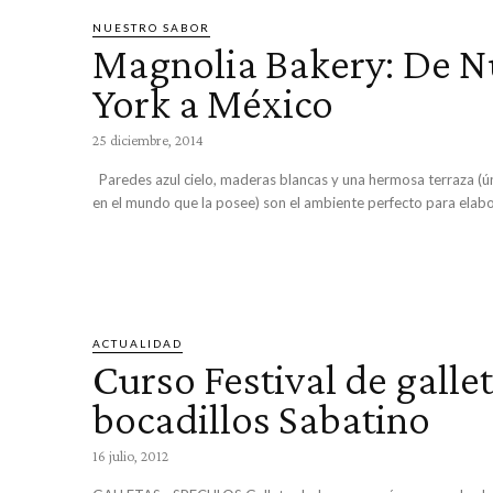
NUESTRO SABOR
Magnolia Bakery: De 
York a México
25 diciembre, 2014
Paredes azul cielo, maderas blancas y una hermosa terraza (única sucursal
en el mundo que la posee) son el ambiente perfecto para elabor
ACTUALIDAD
Curso Festival de gallet
bocadillos Sabatino
16 julio, 2012