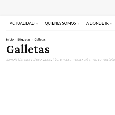
ACTUALIDAD
QUIENES SOMOS
A DONDE IR
Inicio
Etiquetas
Galletas
Galletas
Sample Category Description. ( Lorem ipsum dolor sit amet, consectetur 