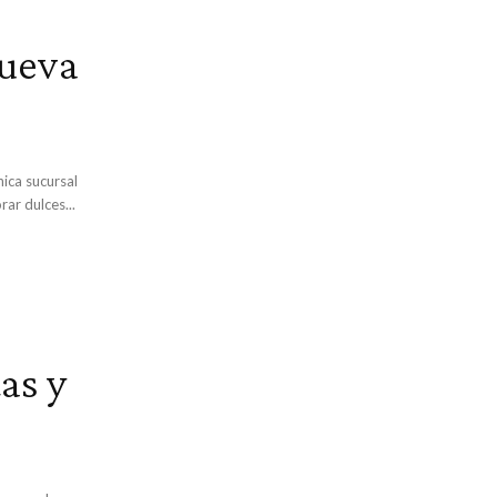
Nueva
ar dulces...
as y