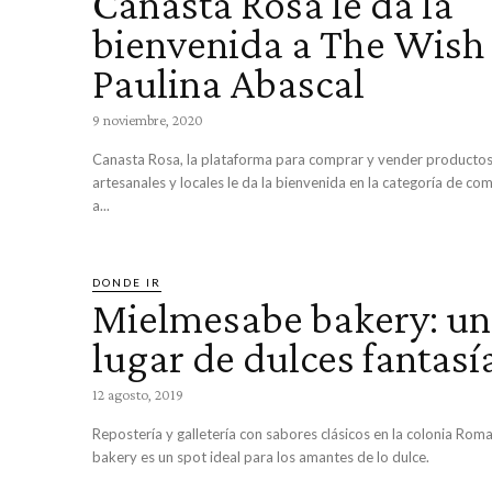
Canasta Rosa le da la
bienvenida a The Wish
Paulina Abascal
9 noviembre, 2020
Canasta Rosa, la plataforma para comprar y vender productos
artesanales y locales le da la bienvenida en la categoría de com
a...
DONDE IR
Mielmesabe bakery: un
lugar de dulces fantasí
12 agosto, 2019
Repostería y galletería con sabores clásicos en la colonia Ro
bakery es un spot ideal para los amantes de lo dulce.