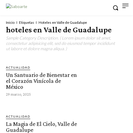
Inicio
Etiquetas
Hoteles en Valle de Guadalupe
hoteles en Valle de Guadalupe
Sample Category Description. ( Lorem ipsum dolor sit amet,
consectetur adipisicing elit, sed do eiusmod tempor incididunt
ut labore et dolore magna aliqua. )
ACTUALIDAD
Un Santuario de Bienestar en
el Corazón Vinícola de
México
29 marzo, 2025
ACTUALIDAD
La Magia de El Cielo, Valle de
Guadalupe