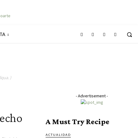
TA
iqua. )
- Advertisement -
necho
A Must Try Recipe
ACTUALIDAD