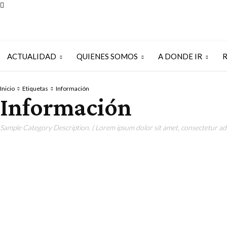
ACTUALIDAD
QUIENES SOMOS
A DONDE IR
Inicio
Etiquetas
Información
Información
Sample Category Description. ( Lorem ipsum dolor sit amet, consectetur adip