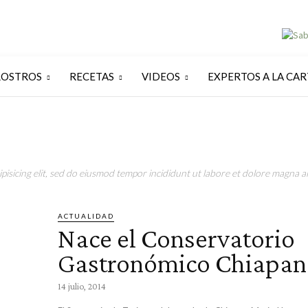
ROSTROS
RECETAS
VIDEOS
EXPERTOS A LA CAR
isicing elit, sed do eiusmod tempor incididunt ut labore et dolore magna al
ACTUALIDAD
Nace el Conservatorio
Gastronómico Chiapa
14 julio, 2014