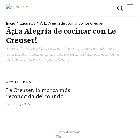
Inicio
Etiquetas
Â¡La Alegría de cocinar con Le Creuset!
Â¡La Alegría de cocinar con Le
Creuset!
Sample Category Description. ( Lorem ipsum dolor sit amet,
consectetur adipisicing elit, sed do eiusmod tempor incididunt
ut labore et dolore magna aliqua. )
ACTUALIDAD
Le Creuset, la marca más
reconocida del mundo
12 enero, 2015
- Advertisement -