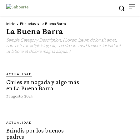
Inicio
Etiquetas
La Buena Barra
La Buena Barra
Sample Category Description. ( Lorem ipsum dolor sit amet,
consectetur adipisicing elit, sed do eiusmod tempor incididunt
ut labore et dolore magna aliqua. )
ACTUALIDAD
Chiles en nogada y algo más
en La Buena Barra
31 agosto, 2024
ACTUALIDAD
Brindis por los buenos
padres