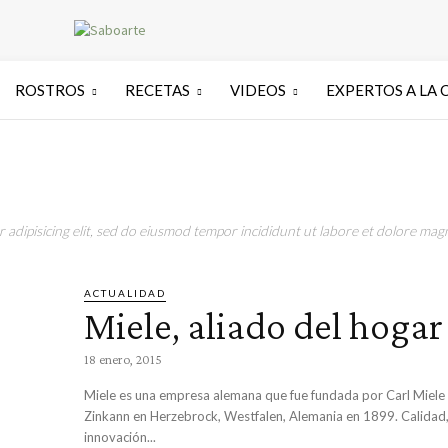
ROSTROS
RECETAS
VIDEOS
EXPERTOS A LA 
adipisicing elit, sed do eiusmod tempor incididunt ut labore et dolore magn
ACTUALIDAD
Miele, aliado del hogar
18 enero, 2015
Miele es una empresa alemana que fue fundada por Carl Miele
Zinkann en Herzebrock, Westfalen, Alemania en 1899. Calidad,
innovación...