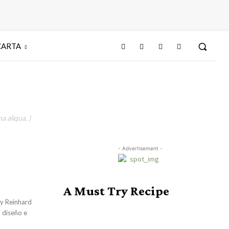
CARTA
a aliqua. )
- Advertisement -
A Must Try Recipe
 y Reinhard
 diseño e