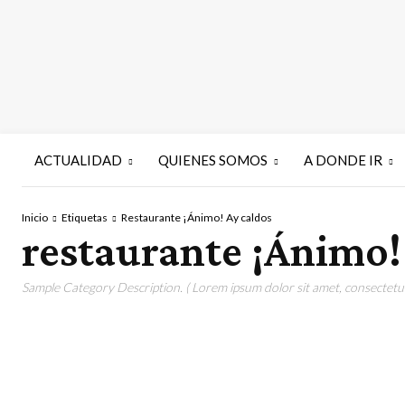
ACTUALIDAD
QUIENES SOMOS
A DONDE IR
Inicio
Etiquetas
Restaurante ¡Ánimo! Ay caldos
restaurante ¡Ánimo!
Sample Category Description. ( Lorem ipsum dolor sit amet, consectetur 