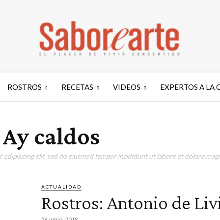
ROSTROS
RECETAS
VIDEOS
EXPERTOS A LA 
 Ay caldos
adipisicing elit, sed do eiusmod tempor incididunt ut labore et dolore magn
ACTUALIDAD
Rostros: Antonio de Liv
28 junio, 2018