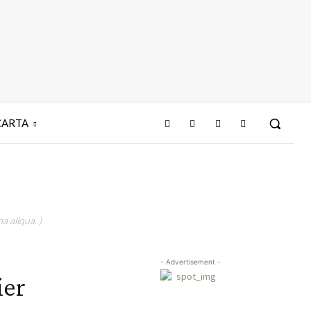
CARTA
a aliqua. )
- Advertisement -
ier