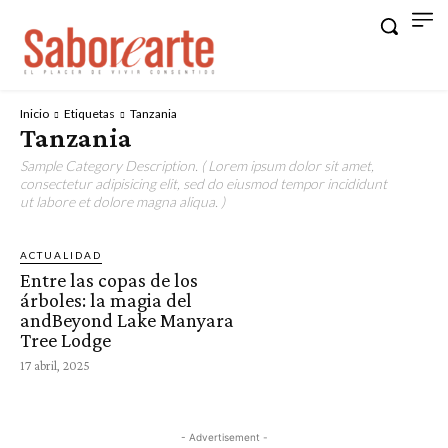
Inicio
Etiquetas
Tanzania
Tanzania
Sample Category Description. ( Lorem ipsum dolor sit amet,
consectetur adipisicing elit, sed do eiusmod tempor incididunt
ut labore et dolore magna aliqua. )
ACTUALIDAD
Entre las copas de los
árboles: la magia del
andBeyond Lake Manyara
Tree Lodge
17 abril, 2025
- Advertisement -