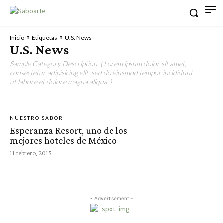
Inicio
Etiquetas
U.S. News
U.S. News
Sample Category Description. ( Lorem ipsum dolor sit amet,
consectetur adipisicing elit, sed do eiusmod tempor incididunt
ut labore et dolore magna aliqua. )
NUESTRO SABOR
Esperanza Resort, uno de los
mejores hoteles de México
11 febrero, 2015
- Advertisement -