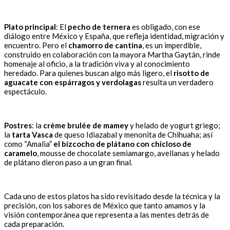
Plato principal
: El
pecho de ternera
es obligado, con ese
diálogo entre México y España, que refleja identidad, migración y
encuentro. Pero el
chamorro de cantina
, es un imperdible,
construido en colaboración con la mayora Martha Gaytán, rinde
homenaje al oficio, a la tradición viva y al conocimiento
heredado. Para quienes buscan algo más ligero, el
risotto de
aguacate con espárragos y verdolagas
resulta un verdadero
espectáculo.
Postres
: la
crème brulée de mamey
y helado de yogurt griego;
la
tarta Vasca
de queso Idiazabal y menonita de Chihuaha; así
como “Amalia”
el bizcocho de plátano con chicloso de
caramelo
, mousse de chocolate semiamargo, avellanas y helado
de plátano dieron paso a un gran final.
Cada uno de estos platos ha sido revisitado desde la técnica y la
precisión, con los sabores de México que tanto amamos y la
visión contemporánea que representa a las mentes detrás de
cada preparación.