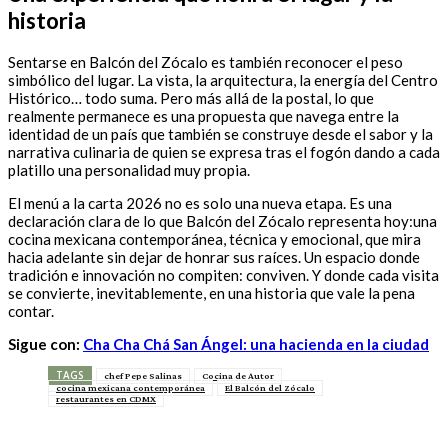
historia
Sentarse en Balcón del Zócalo es también reconocer el peso
simbólico del lugar. La vista, la arquitectura, la energía del Centro
Histórico… todo suma. Pero más allá de la postal, lo que
realmente permanece es una propuesta que navega entre la
identidad de un país que también se construye desde el sabor y la
narrativa culinaria de quien se expresa tras el fogón dando a cada
platillo una personalidad muy propia.
El menú a la carta 2026 no es solo una nueva etapa. Es una
declaración clara de lo que Balcón del Zócalo representa hoy:una
cocina mexicana contemporánea, técnica y emocional, que mira
hacia adelante sin dejar de honrar sus raíces. Un espacio donde
tradición e innovación no compiten: conviven. Y donde cada visita
se convierte, inevitablemente, en una historia que vale la pena
contar.
Sigue con:
Cha Cha Chá San Ángel: una hacienda en la ciudad
TAGS
chef Pepe Salinas
Cocina de Autor
cocina mexicana contemporánea
El Balcón del Zócalo
restaurantes en CDMX