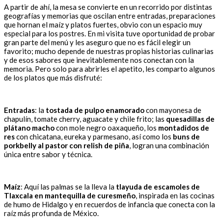
A partir de ahí, la mesa se convierte en un recorrido por distintas
geografías y memorias que oscilan entre entradas, preparaciones
que hornan el maíz y platos fuertes, obvio con un espacio muy
especial para los postres. En mi visita tuve oportunidad de probar
gran parte del menú y les aseguro que no es fácil elegir un
favorito; mucho depende de nuestras propias historias culinarias
y de esos sabores que inevitablemente nos conectan con la
memoria. Pero solo para abrirles el apetito, les comparto algunos
de los platos que más disfruté:
Entradas
: la
tostada de pulpo enamorado
con mayonesa de
chapulín, tomate cherry, aguacate y chile frito; las
quesadillas de
plátano macho
con mole negro oaxaqueño, los
montadidos de
res
con chicatana, eureka y parmesano, así como los
buns de
porkbelly al pastor con relish de piña
, logran una combinación
única entre sabor y técnica.
Maíz
: Aquí las palmas se la lleva la
tlayuda de escamoles de
Tlaxcala en mantequilla de curesmeño
, inspirada en las cocinas
de humo de Hidalgo y en recuerdos de infancia que conecta con la
raíz más profunda de México.