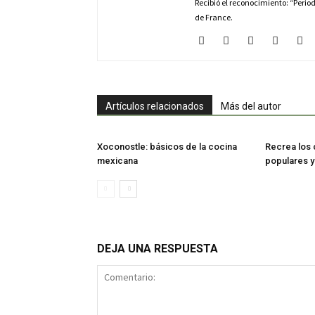
Recibió el reconocimiento: “Perio
de France.
Artículos relacionados
Más del autor
Xoconostle: básicos de la cocina
Recrea los 
mexicana
populares 
DEJA UNA RESPUESTA