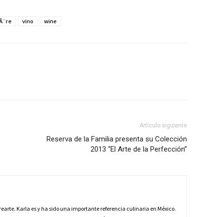
Ã¨re
vino
wine
Artículo siguiente
Reserva de la Familia presenta su Colección
2013 “El Arte de la Perfección”
earte. Karla es y ha sido una importante referencia culinaria en México.