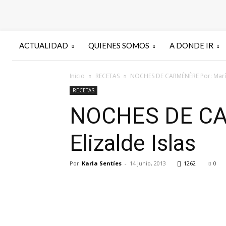
ACTUALIDAD
QUIENES SOMOS
A DONDE IR
Inicio
RECETAS
NOCHES DE CARMÉNÈRE Por: María 
RECETAS
NOCHES DE CAR
Elizalde Islas
Por
Karla Sentíes
-
14 junio, 2013
1262
0