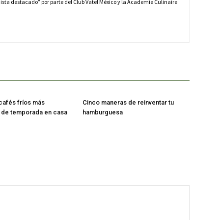
dista destacado” por parte del Club Vatel México y la Academie Culinaire
cafés fríos más
Cinco maneras de reinventar tu
y de temporada en casa
hamburguesa