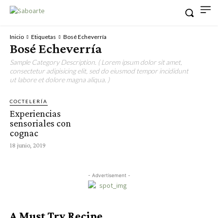
Inicio
Etiquetas
Bosé Echeverría
Bosé Echeverría
Sample Category Description. ( Lorem ipsum dolor sit amet,
consectetur adipisicing elit, sed do eiusmod tempor incididunt
ut labore et dolore magna aliqua. )
COCTELERÍA
Experiencias
sensoriales con
cognac
18 junio, 2019
- Advertisement -
A Must Try Recipe