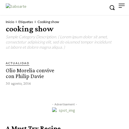
Inicio
Etiquetas
Cooking show
cooking show
Sample Category Description. ( Lorem ipsum dolor sit amet,
consectetur adipisicing elit, sed do eiusmod tempor incididunt
ut labore et dolore magna aliqua. )
ACTUALIDAD
Olio Morelia convive
con Philip Davie
30 agosto, 2014
- Advertisement -
A Must Try Recipe